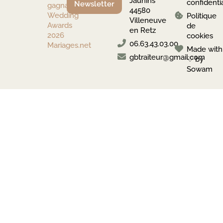
Jaunins
confidentia
Newsletter
44580
Politique
Villeneuve
de
en Retz
cookies
06.63.43.03.00
Made with
gbtraiteur@gmail.com
♡ by
Sowam