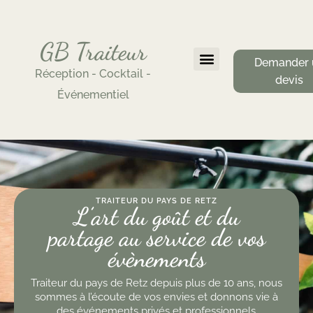
GB Traiteur
Demander 
Réception - Cocktail -
devis
Événementiel
TRAITEUR DU PAYS DE RETZ
L’art du goût et du
partage au service de vos
évènements
Traiteur du pays de Retz depuis plus de 10 ans, nous
sommes à l’écoute de vos envies et donnons vie à
des événements privés et professionnels