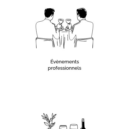
professionnels
Pour vos séminaires d’entreprise, repas de fin d’année,
inaugurations et événements professionnels de
prestige, nous mettons à votre disposition une offre
professionnelle de cocktails, buffets, menus
thématiques... Nous bâtissons un projet sur mesure qui
conjugue exigence et plaisir gastronomique au service
de votre événement professionnel.
Évènements
professionnels
En savoir plus
Déjeuners d’affaires et
pauses gourmandes